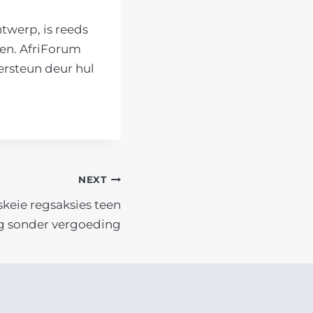
twerp, is reeds
ien. AfriForum
ersteun deur hul
NEXT
keie regsaksies teen
g sonder vergoeding