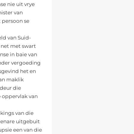
 nie uit vrye
ister van
t persoon se
ld van Suid-
e net met swart
nse in baie van
onder vergoeding
asgevind het en
kan maklik
deur die
e oppervlak van
kings van die
tenare uitgebuit
upsie een van die