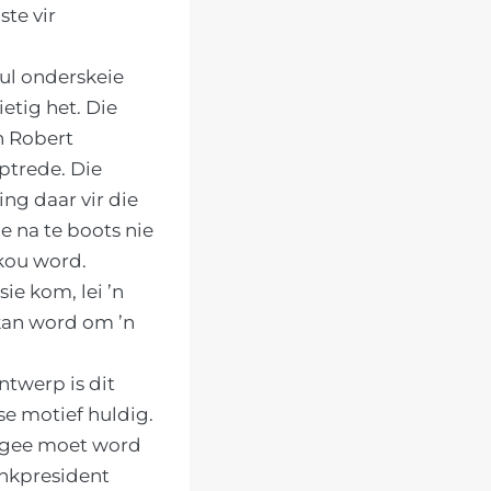
te vir
hul onderskeie
etig het. Die
n Robert
ptrede. Die
ng daar vir die
e na te boots nie
skou word.
ie kom, lei ’n
 kan word om ’n
ntwerp is dit
ese motief huldig.
gegee moet word
unkpresident