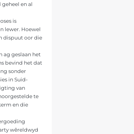
 geheel en al
oses is
an lewer. Hoewel
n dispuut oor die
n ag geslaan het
ns bevind het dat
ing sonder
es in Suid-
igting van
noorgestelde te
kerm en die
vergoeding
party wêreldwyd