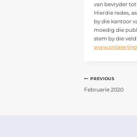
van bevryder to
Hierdie redes, 
by die kantoor v
moedig die publ
stem by die vel
www.onteiening
POST
PREVIOUS
Februarie 2020
NAVIGATIO