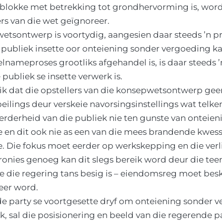
lblokke met betrekking tot grondhervorming is, word
ers van die wet geïgnoreer.
tsontwerp is voortydig, aangesien daar steeds ’n pr
 publiek insette oor onteiening sonder vergoeding k
nameproses grootliks afgehandel is, is daar steeds ’
publiek se insette verwerk is.
ik dat die opstellers van die konsepwetsontwerp gee
ilings deur verskeie navorsingsinstellings wat telke
rderheid van die publiek nie ten gunste van onteien
e en dit ook nie as een van die mees brandende kwessi
e. Die fokus moet eerder op werkskepping en die verl
onies genoeg kan dit slegs bereik word deur die tee
 die regering tans besig is – eiendomsreg moet bes
eer word.
de party se voortgesette dryf om onteiening sonder 
, sal die posisionering en beeld van die regerende 