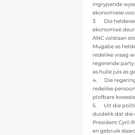
ingrypende wyse 
ekonomiese voor
3. Die heldevere
ekonomieë deur m
ANC volstaan ste
Mugabe as helde
redelike vraag w
regerende party 
as hulle juis as
4. Die regering 
redelike persoon
plofbare kwessie
5. Uit die polit
duidelik dat die 
President Cyril
en gebruik daar