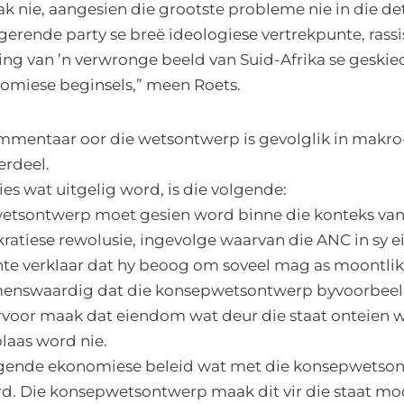
ak nie, aangesien die grootste probleme nie in die deta
gerende party se breë ideologiese vertrekpunte, rass
ing van ’n verwronge beeld van Suid-Afrika se geskie
miese beginsels,” meen Roets.
mmentaar oor die wetsontwerp is gevolglik in makro
erdeel.
s wat uitgelig word, is die volgende:
tsontwerp moet gesien word binne die konteks van
atiese rewolusie, ingevolge waarvan die ANC in sy e
e verklaar dat hy beoog om soveel mag as moontlik i
oemenswaardig dat die konsepwetsontwerp byvoorbeel
rvoor maak dat eiendom wat deur die staat onteien w
plaas word nie.
igende ekonomiese beleid wat met die konsepwetso
d. Die konsepwetsontwerp maak dit vir die staat mo