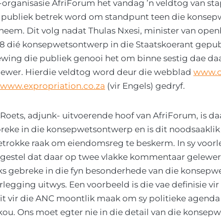
organisasie AfriForum het vandag ’n veldtog van sta
 publiek betrek word om standpunt teen die konse
 neem. Dit volg nadat Thulas Nxesi, minister van ope
8 dié konsepwetsontwerp in die Staatskoerant gepubl
wing die publiek genooi het om binne sestig dae da
ewer. Hierdie veldtog word deur die webblad
www.o
www.expropriation.co.za
(vir Engels) gedryf.
Roets, adjunk- uitvoerende hoof van AfriForum, is daa
reke in die konsepwetsontwerp en is dit noodsaaklik 
betrokke raak om eiendomsreg te beskerm. In sy voor
 gestel dat daar op twee vlakke kommentaar gelewe
eeks gebreke in die fyn besonderhede van die konsep
rlegging uitwys. Een voorbeeld is die vae definisie vi
dit vir die ANC moontlik maak om sy politieke agenda
kou. Ons moet egter nie in die detail van die konse