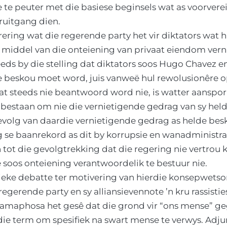
te peuter met die basiese beginsels wat as voorvereis
uitgang dien.
ring wat die regerende party het vir diktators wat 
iddel van die onteiening van privaat eiendom verni
eds by die stelling dat diktators soos Hugo Chavez e
 beskou moet word, juis vanweë hul rewolusionêre o
at steeds nie beantwoord word nie, is watter aanspori
bestaan om nie die vernietigende gedrag van sy held
 gevolg van daardie vernietigende gedrag as helde be
se baanrekord as dit by korrupsie en wanadministras
 tot die gevolgtrekking dat die regering nie vertrou
 soos onteiening verantwoordelik te bestuur nie.
ieke debatte ter motivering van hierdie konsepwetso
regerende party en sy alliansievennote ’n kru rassisti
 Ramaphosa het gesê dat die grond vir “ons mense” 
die term om spesifiek na swart mense te verwys. Adj