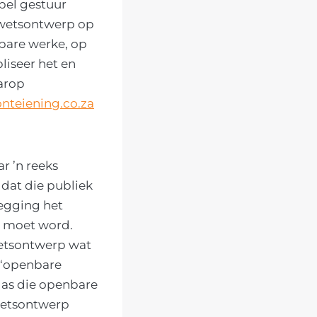
pel gestuur
pwetsontwerp op
nbare werke, op
iseer het en
arop
nteiening.co.za
r ’n reeks
dat die publiek
legging het
r moet word.
wetsontwerp wat
r ‘openbare
 as die openbare
pwetsontwerp