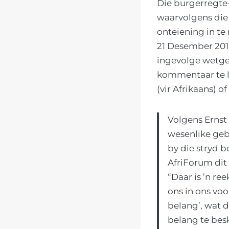
Die burgerregte-
waarvolgens die
onteiening in te
21 Desember 201
ingevolge wetge
kommentaar te l
(vir Afrikaans) of
Volgens Ernst 
wesenlike geb
by die stryd 
AfriForum dit
“Daar is ’n r
ons in ons voo
belang’, wat 
belang te bes