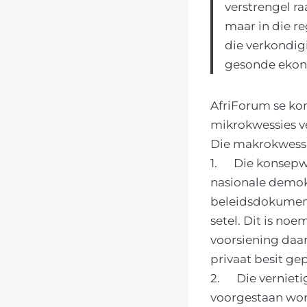
verstrengel ra
maar in die re
die verkondig
gesonde ekono
AfriForum se ko
mikrokwessies v
Die makrokwessie
1. Die konsepwe
nasionale demokr
beleidsdokument
setel. Dit is n
voorsiening daa
privaat besit ge
2. Die verniet
voorgestaan wor