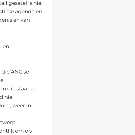
il gesetel is nie,
istiese agenda en
denis en van
- en
 die ANC se
ie
n die staat te
d nie
ord, weer in
ntwerp
ontlik om op