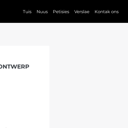
Tuis
Nuus
Petisies
Verslae
Kontak ons
SONTWERP