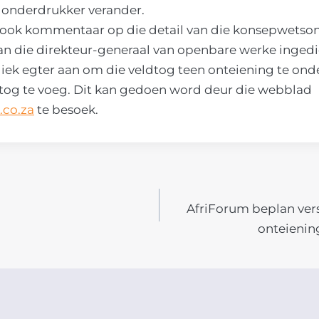
t onderdrukker verander.
asook kommentaar op die detail van die konsepwetson
an die direkteur-generaal van openbare werke inged
iek egter aan om die veldtog teen onteiening te ond
dtog te voeg. Dit kan gedoen word deur die webblad
.co.za
te besoek.
AfriForum beplan vers
N
onteienin