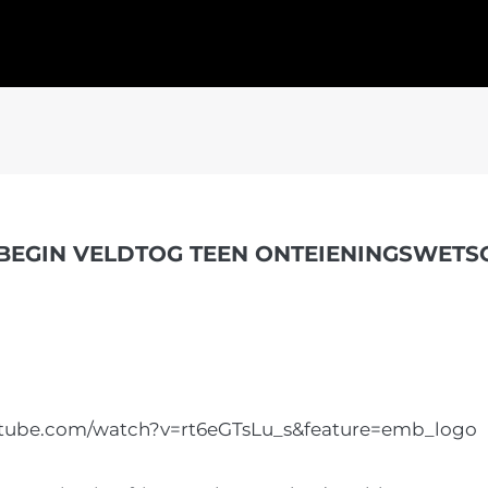
BEGIN VELDTOG TEEN ONTEIENINGSWET
utube.com/watch?v=rt6eGTsLu_s&feature=emb_logo