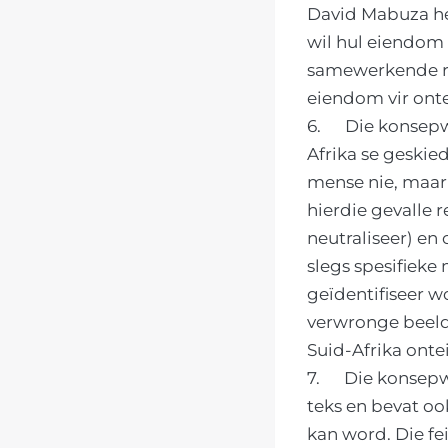
David Mabuza he
wil hul eiendom 
samewerkende reg
eiendom vir onte
6. Die konsepwe
Afrika se geskie
mense nie, maar 
hierdie gevalle 
neutraliseer) en
slegs spesifieke
geïdentifiseer 
verwronge beeld 
Suid-Afrika ontei
7. Die konsepwe
teks en bevat oo
kan word. Die fe