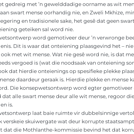
t gedreig met ’n gewelddadige oorname as wit mense
aan swart mense oorhandig nie, en Zweli Mkhize, min
ering en tradisionele sake, het gesê dat geen swar
iening geteiken sal word nie.
tsontwerp word gemotiveer deur ’n verwronge bee
denis. Dit is waar dat onteiening plaasgevind het – ni
ook met wit mense. Wat nie gesê word nie, is dat me
reeds vergoed is (wat die noodsaak van onteiening s
 ook dat hierdie onteienings op spesifieke plekke pla
 mense daardeur geraak is. Hierdie plekke en mense 
word. Die konsepwetsontwerp word egter gemotiveer 
dat alle swart mense deur alle wit mense, regoor di
en is.
tsontwerp laat baie ruimte vir dubbelsinnige vertol
k verskeie skuiwergate wat deur korrupte staatsamp
it dat die Mothlanthe-kommissie bevind het dat korr