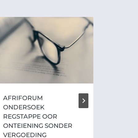
ONTEI
WERP
By
AfriFo
AFRIFORUM
ONDERSOEK
REGSTAPPE OOR
ONTEIENING SONDER
VERGOEDING