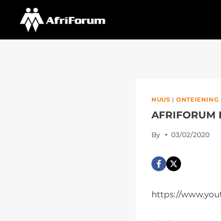
Skip
to
content
NUUS
|
ONTEIENING
AFRIFORUM 
By
03/02/2020
https://www.yo