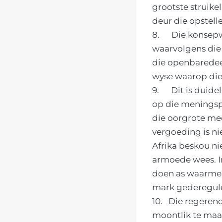
grootste struike
deur die opstell
8. Die konsepwe
waarvolgens die
die openbaredeel
wyse waarop die 
9. Dit is duidel
op die meningspe
die oorgrote mee
vergoeding is ni
Afrika beskou ni
armoede wees. Ir
doen as waarmee
mark gederegul
10. Die regeren
moontlik te maak