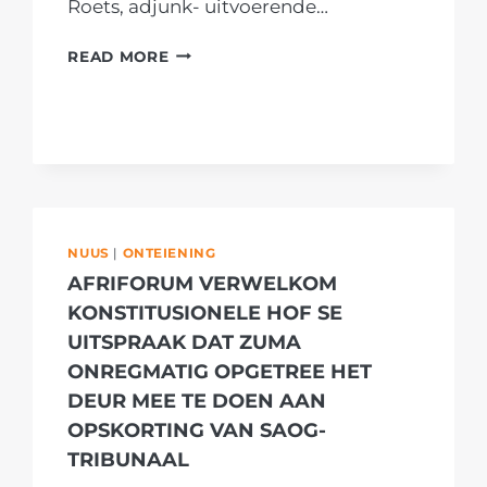
Roets, adjunk- uitvoerende…
AFRIFORUM
READ MORE
STUUR
PLAASAANVALSLAGOFFERS
NA
VSA
NÁ
BEDRIEGLIKE
RAMAPHOSA-
UITLATING
NUUS
|
ONTEIENING
AFRIFORUM VERWELKOM
KONSTITUSIONELE HOF SE
UITSPRAAK DAT ZUMA
ONREGMATIG OPGETREE HET
DEUR MEE TE DOEN AAN
OPSKORTING VAN SAOG-
TRIBUNAAL