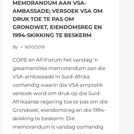
MEMORANDUM AAN VSA-
AMBASSADE; VERSOEK VSA OM
DRUK TOE TE PAS OM
GRONDWET, EIENDOMSREG EN
1994-SKIKKING TE BESKERM
By
16/10/2019
COPE en AfriForum het vandag ’n
gesamentlike memorandum aan die
VSA-ambassade in Suid-Afrika
oorhandig waarin die VSA amptelik
versoek word om druk op die Suid-
Afrikaanse regering toe te pas om die
Grondwet, eiendomsreg en die 1994-
skikking te beskerm. Dié
memorandum is vandag oorhandig