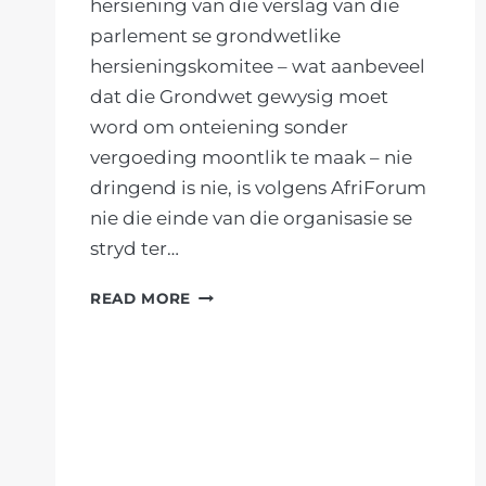
hersiening van die verslag van die
parlement se grondwetlike
hersieningskomitee – wat aanbeveel
dat die Grondwet gewysig moet
word om onteiening sonder
vergoeding moontlik te maak – nie
dringend is nie, is volgens AfriForum
nie die einde van die organisasie se
stryd ter…
EIENDOMSREGHOFUITSPRAAK:
READ MORE
“DIS
NIE
EINDE,
MAAR
BEGIN
VAN
STRYD,”