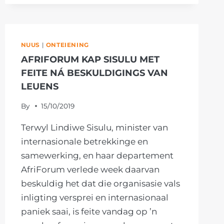
SUID-
AFRIKA
NUUS
|
ONTEIENING
AFRIFORUM KAP SISULU MET
FEITE NÁ BESKULDIGINGS VAN
LEUENS
By
15/10/2019
Terwyl Lindiwe Sisulu, minister van
internasionale betrekkinge en
samewerking, en haar departement
AfriForum verlede week daarvan
beskuldig het dat die organisasie vals
inligting versprei en internasionaal
paniek saai, is feite vandag op ’n