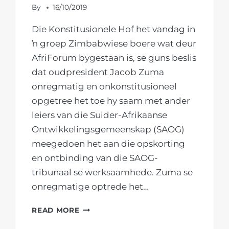
By
16/10/2019
Die Konstitusionele Hof het vandag in
ŉ groep Zimbabwiese boere wat deur
AfriForum bygestaan is, se guns beslis
dat oudpresident Jacob Zuma
onregmatig en onkonstitusioneel
opgetree het toe hy saam met ander
leiers van die Suider-Afrikaanse
Ontwikkelingsgemeenskap (SAOG)
meegedoen het aan die opskorting
en ontbinding van die SAOG-
tribunaal se werksaamhede. Zuma se
onregmatige optrede het…
AFRIFORUM
READ MORE
VERWELKOM