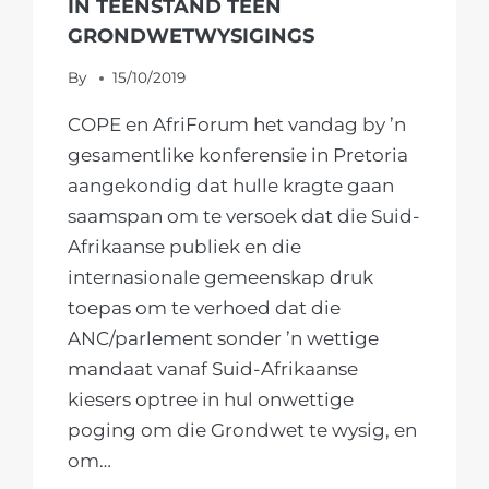
EIENDOMSREG
IN TEENSTAND TEEN
EN
GRONDWETWYSIGINGS
PLAASMOORDE
WEL
By
15/10/2019
‘N
COPE en AfriForum het vandag by ’n
ERNSTIGE
BEDREIGING
gesamentlike konferensie in Pretoria
IN
aangekondig dat hulle kragte gaan
SUID-
saamspan om te versoek dat die Suid-
AFRIKA
Afrikaanse publiek en die
IS
internasionale gemeenskap druk
toepas om te verhoed dat die
ANC/parlement sonder ’n wettige
mandaat vanaf Suid-Afrikaanse
kiesers optree in hul onwettige
poging om die Grondwet te wysig, en
om…