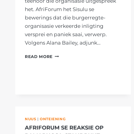
teenoor dié organisasie uitgespreek
het. AfriForum het Sisulu se
bewerings dat die burgerregte-
organisasie verkeerde inligting
versprei en paniek saai, verwerp.
Volgens Alana Bailey, adjunk…
AFRIFORUM
READ MORE
VERSKERP
INTERNASIONALE
VELDTOG
TEN
SPYTE
VAN
SISULU-
KRITIEK
NUUS
|
ONTEIENING
AFRIFORUM SE REAKSIE OP