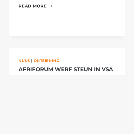
COPE
READ MORE
EN
AFRIFORUM
VAT
HANDE
IN
TEENSTAND
TEEN
GRONDWETWYSIGINGS
NUUS
|
ONTEIENING
AFRIFORUM WERF STEUN IN VSA
TEEN ONTEIENING EN
PLAASMOORDE
By
15/10/2019
Die burgerregte-organisasie
AfriForum het die afgelope week in
Washington, D.C. groot vordering