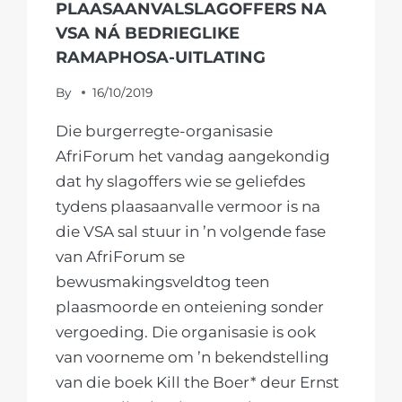
PLAASAANVALSLAGOFFERS NA
VSA NÁ BEDRIEGLIKE
RAMAPHOSA-UITLATING
By
16/10/2019
Die burgerregte-organisasie
AfriForum het vandag aangekondig
dat hy slagoffers wie se geliefdes
tydens plaasaanvalle vermoor is na
die VSA sal stuur in ’n volgende fase
van AfriForum se
bewusmakingsveldtog teen
plaasmoorde en onteiening sonder
vergoeding. Die organisasie is ook
van voorneme om ’n bekendstelling
van die boek Kill the Boer* deur Ernst