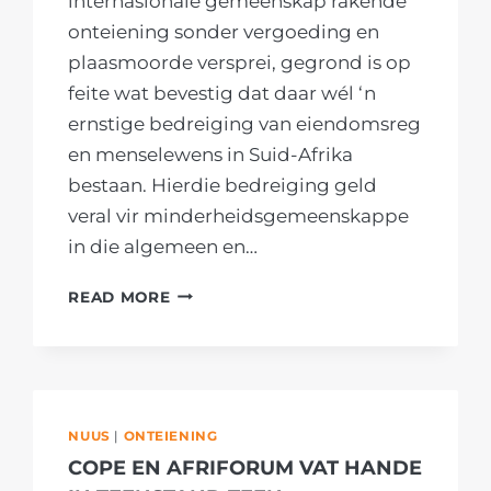
internasionale gemeenskap rakende
onteiening sonder vergoeding en
plaasmoorde versprei, gegrond is op
feite wat bevestig dat daar wél ‘n
ernstige bedreiging van eiendomsreg
en menselewens in Suid-Afrika
bestaan. Hierdie bedreiging geld
veral vir minderheidsgemeenskappe
in die algemeen en…
AFRIFORUM
READ MORE
SÊ
FEITE
TOON
DAT
DIE
NUUS
|
ONTEIENING
MISKENNING
COPE EN AFRIFORUM VAT HANDE
VAN