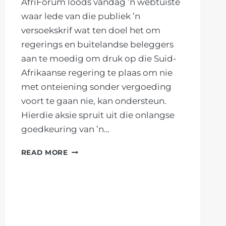
AfriForum loods vandag ’n webtuiste
EIENDOMSREG
waar lede van die publiek ’n
EN
versoekskrif wat ten doel het om
1994-
regerings en buitelandse beleggers
SKIKKING
TE
aan te moedig om druk op die Suid-
BESKERM
Afrikaanse regering te plaas om nie
met onteiening sonder vergoeding
voort te gaan nie, kan ondersteun.
Hierdie aksie spruit uit die onlangse
goedkeuring van ’n…
AFRIFORUM
READ MORE
LOODS
INTERNASIONALE
VERSOEKSKRIF
TEEN
EIENDOMSREGBEDREIGING
IN