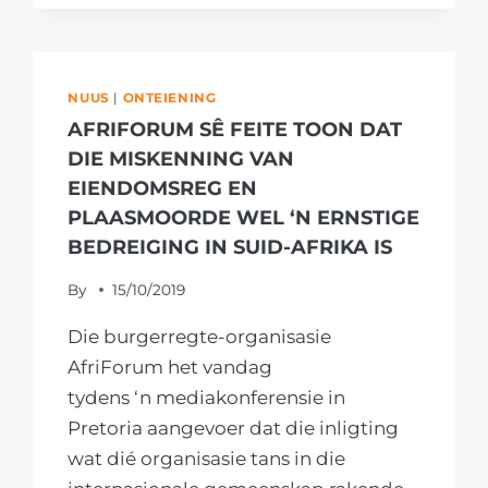
KONSTITUSIONELE
HOF
SE
UITSPRAAK
NUUS
|
ONTEIENING
DAT
AFRIFORUM SÊ FEITE TOON DAT
ZUMA
ONREGMATIG
DIE MISKENNING VAN
OPGETREE
EIENDOMSREG EN
HET
PLAASMOORDE WEL ‘N ERNSTIGE
DEUR
BEDREIGING IN SUID-AFRIKA IS
MEE
TE
By
15/10/2019
DOEN
AAN
Die burgerregte-organisasie
OPSKORTING
AfriForum het vandag
VAN
tydens ‘n mediakonferensie in
SAOG-
Pretoria aangevoer dat die inligting
TRIBUNAAL
wat dié organisasie tans in die