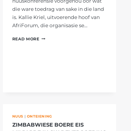
nuuskonferensie voorgehou oor wat
die ware toedrag van sake in die land
is. Kallie Kriel, uitvoerende hoof van
AfriForum, die organisasie se…
AFRIFORUM
READ MORE
KAP
SISULU
MET
FEITE
NÁ
BESKULDIGINGS
VAN
LEUENS
NUUS
|
ONTEIENING
ZIMBABWIESE BOERE EIS