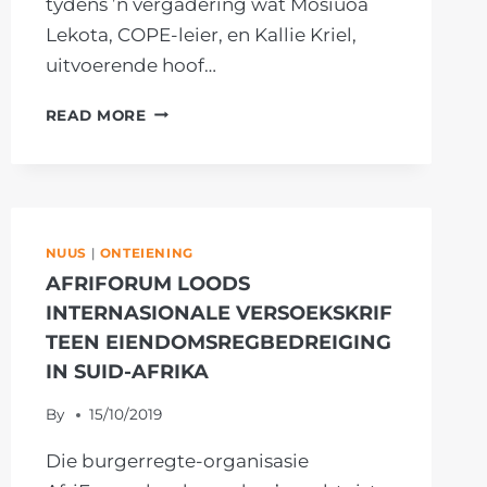
tydens ’n vergadering wat Mosiuoa
Lekota, COPE-leier, en Kallie Kriel,
uitvoerende hoof…
COPE,
READ MORE
AFRIFORUM
OORHANDIG
MEMORANDUM
AAN
VSA-
NUUS
|
ONTEIENING
AMBASSADE;
AFRIFORUM LOODS
VERSOEK
VSA
INTERNASIONALE VERSOEKSKRIF
OM
TEEN EIENDOMSREGBEDREIGING
DRUK
IN SUID-AFRIKA
TOE
TE
By
15/10/2019
PAS
Die burgerregte-organisasie
OM
GRONDWET,