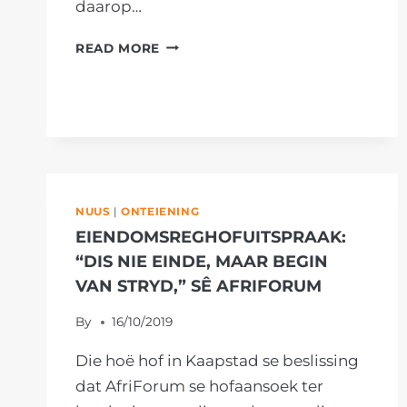
daarop…
AFRIFORUM
READ MORE
BEGIN
VELDTOG
TEEN
ONTEIENINGSWETSONTWERP
NUUS
|
ONTEIENING
EIENDOMSREGHOFUITSPRAAK:
“DIS NIE EINDE, MAAR BEGIN
VAN STRYD,” SÊ AFRIFORUM
By
16/10/2019
Die hoë hof in Kaapstad se beslissing
dat AfriForum se hofaansoek ter