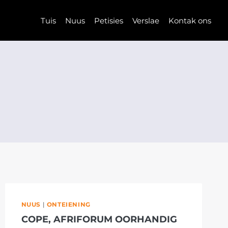
Tuis
Nuus
Petisies
Verslae
Kontak ons
NUUS
|
ONTEIENING
COPE, AFRIFORUM OORHANDIG