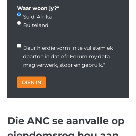
o
n
Waar woon jy?
*
s
o
Suid-Afrika
a
m
Buiteland
d
m
r
e
D
Deur hierdie vorm in te vul stem ek
e
r
e
daartoe in dat AfriForum my data
s
*
u
mag verwerk, stoor en gebruik.
*
*
r
h
DIEN IN
i
e
r
d
Die ANC se aanvalle op
i
e
eiendomsreg hou aan.