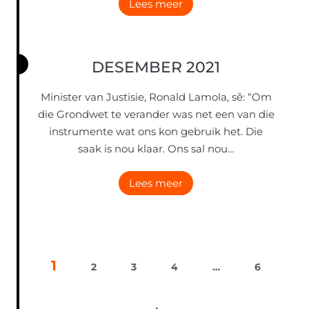
J
Lees meer
a
n
u
DESEMBER 2021
a
r
Minister van Justisie, Ronald Lamola, sê: “Om
i
die Grondwet te verander was net een van die
e
instrumente wat ons kon gebruik het. Die
2
saak is nou klaar. Ons sal nou…
0
2
D
Lees meer
2
e
s
e
P
m
1
2
3
4
…
6
b
O
e
r