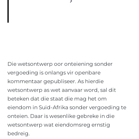
S
N
2
e
0
T
x
2
S
1
t
P
P
a
A
g
Die wetsontwerp oor onteiening sonder
G
e
vergoeding is onlangs vir openbare
I
kommentaar gepubliseer. As hierdie
wetsontwerp as wet aanvaar word, sal dit
N
beteken dat die staat die mag het om
A
eiendom in Suid-Afrika sonder vergoeding te
onteien. Daar is wesenlike gebreke in die
T
wetsontwerp wat eiendomsreg ernstig
I
bedreig.