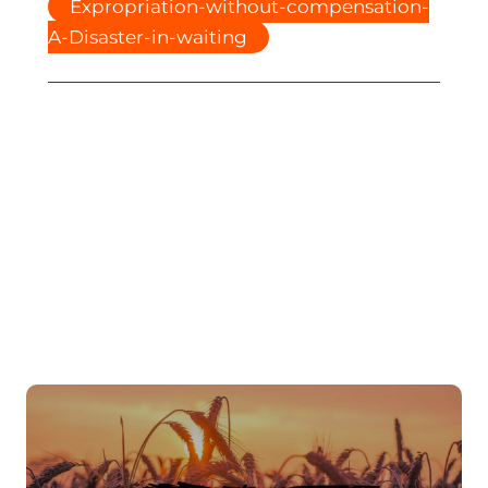
Expropriation-without-compensation-
A-Disaster-in-waiting