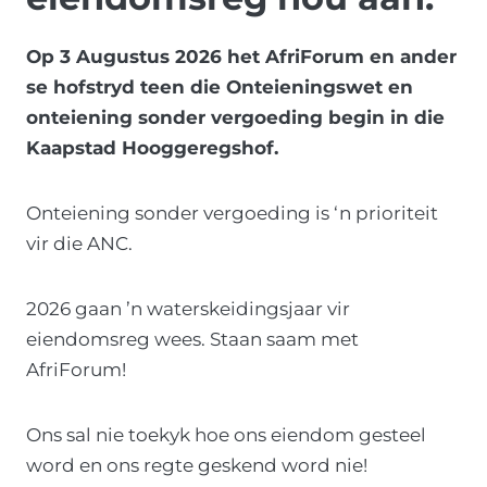
v
o
Op 3 Augustus 2026 het AfriForum en ander
r
se hofstryd teen die Onteieningswet en
m
onteiening sonder vergoeding begin in die
i
Kaapstad Hooggeregshof.
n
t
Onteiening sonder vergoeding is ‘n prioriteit
e
vir die ANC.
v
u
2026 gaan ’n waterskeidingsjaar vir
l
eiendomsreg wees. Staan saam met
s
AfriForum!
t
e
Ons sal nie toekyk hoe ons eiendom gesteel
m
word en ons regte geskend word nie!
e