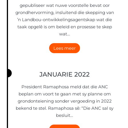
gepubliseer wat nuwe voorstelle bevat oor
grondhervorming, insluitend die skepping van
’n Landbou-ontwikkelingsagentskap wat die
taak opgelê is om beleid en prosesse te skep
wat…
A
Lees meer
p
r
i
JANUARIE 2022
l
2
President Ramaphosa meld dat die ANC
0
beplan om voort te gaan met sy planne om
2
grondonteiening sonder vergoeding in 2022
2
bekend te stel. Ramaphosa sê: “Die ANC sal sy
besluit…