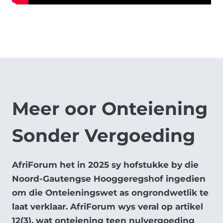
b
r
u
i
k
.
*
Meer oor
Onteiening
Sonder Vergoeding
AfriForum het in 2025 sy hofstukke by die
Noord-Gautengse Hooggeregshof ingedien
om die Onteieningswet as ongrondwetlik te
laat verklaar. AfriForum wys veral op artikel
12(3), wat onteiening teen nulvergoeding