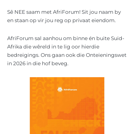
k
d
Sê NEE saam met AfriForum! Sit jou naam by
a
en staan op vir jou reg op privaat eiendom.
a
r
AfriForum sal aanhou om binne én buite Suid-
t
Afrika die wêreld in te lig oor hierdie
o
bedreigings. Ons gaan ook die Onteieningswet
e
in 2026 in die hof beveg.
i
n
d
a
t
A
f
r