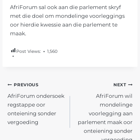
AfriForum sal ook aan die parlement skryf
met die doel om mondelinge voorleggings
oor hierdie kwessie aan die parlement te
maak.
Post Views:
1,560
POST
PREVIOUS
NEXT
AfriForum ondersoek
AfriForum wil
NAVIGATION
regstappe oor
mondelinge
onteiening sonder
voorlegging aan
vergoeding
parlement maak oor
onteiening sonder
vergoeding