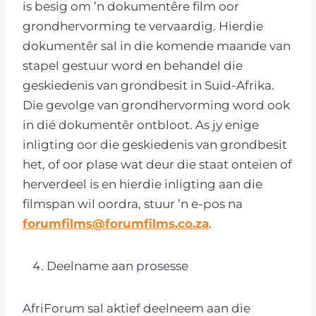
is besig om ’n dokumentêre film oor
grondhervorming te vervaardig. Hierdie
dokumentêr sal in die komende maande van
stapel gestuur word en behandel die
geskiedenis van grondbesit in Suid-Afrika.
Die gevolge van grondhervorming word ook
in dié dokumentêr ontbloot. As jy enige
inligting oor die geskiedenis van grondbesit
het, of oor plase wat deur die staat onteien of
herverdeel is en hierdie inligting aan die
filmspan wil oordra, stuur ’n e-pos na
forumfilms@forumfilms.co.za
.
Deelname aan prosesse
AfriForum sal aktief deelneem aan die