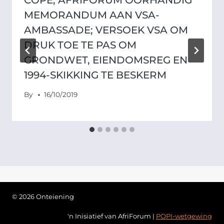
MEMORANDUM AAN VSA-
AMBASSADE; VERSOEK VSA OM
DRUK TOE TE PAS OM
GRONDWET, EIENDOMSREG EN
1994-SKIKKING TE BESKERM
By
16/10/2019
© 2026 Onteiening
'n Inisiatief van AfriForum |
POPI-wetgewing