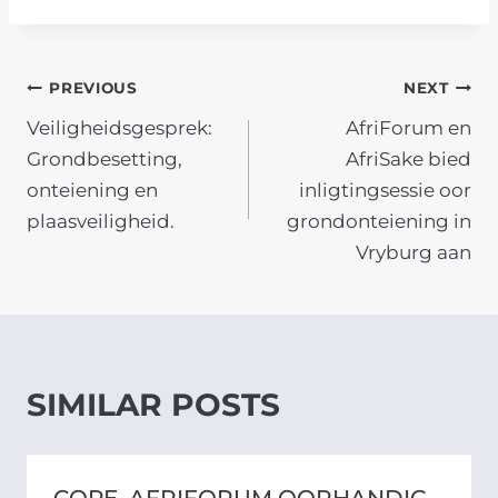
POST
PREVIOUS
NEXT
Veiligheidsgesprek:
AfriForum en
NAVIGATION
Grondbesetting,
AfriSake bied
onteiening en
inligtingsessie oor
plaasveiligheid.
grondonteiening in
Vryburg aan
SIMILAR POSTS
COPE, AFRIFORUM OORHANDIG