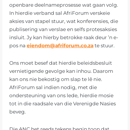
openbare deelnameprosesse wat gaan volg.
In hierdie verband sal AfriForum verskeie
aksies van stapel stuur, wat konferensies, die
publisering van verslae en selfs protesaksies
insluit. Jy kan hierby betrokke raak deur ’n e-
pos na
eiendom@afriforum.co.za
te stuur.
Ons moet besef dat hierdie beleidsbesluit
vernietigende gevolge kan inhou. Daarom
kan ons nie bekostig om slap te lê nie.
AfriForum sal indien nodig, met die
ondersteuning van ons lede, hierdie mosie
tot in die raadsale van die Verenigde Nasies
beveg.
Die ANC het reeds tekens begin toon dat