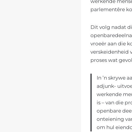
werkende mense 
parlementêre ko
Dit volg nadat d
openbaredeelnam
vroeër aan die k
verskeidenheid 
proses wat gevo
In ’n skrywe a
adjunk- uitvoe
werkende mens
is – van die p
openbare deel
onteiening van
om hul eiendom