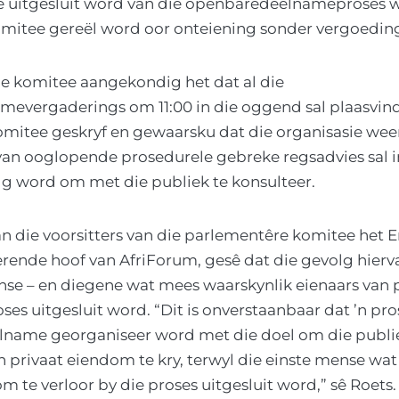
uitgesluit word van die openbaredeelnameproses w
mitee gereël word oor onteiening sonder vergoedin
ie komitee aangekondig het dat al die
evergaderings om 11:00 in die oggend sal plaasvind
omitee geskryf en gewaarsku dat die organisasie wee
van ooglopende prosedurele gebreke regsadvies sal i
lg word om met die publiek te konsulteer.
an die voorsitters van die parlementêre komitee het E
rende hoof van AfriForum, gesê dat die gevolg hierva
e – en diegene wat mees waarskynlik eienaars van 
roses uitgesluit word. “Dit is onverstaanbaar dat ’n pr
name georganiseer word met die doel om die publiek
 privaat eiendom te kry, terwyl die einste mense wat 
 te verloor by die proses uitgesluit word,” sê Roets.