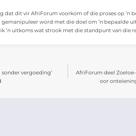
g dat dit vir AfriForum voorkom of die proses op ’n 
n gemanipuleer word met die doel om ’n bepaalde ui
ik ’n uitkoms wat strook met die standpunt van die r
 sonder vergoeding’
AfriForum deel Zoeloe
N
d
oor onteienin