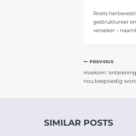
Roets herbevesti
gestruktureer e
verseker – naaml
POST
PREVIOUS
Hoekom ‘onteiening
NAVIGATIO
nou bespoedig wor
SIMILAR POSTS