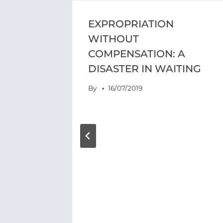
EXPROPRIATION
WITHOUT
COMPENSATION: A
DISASTER IN WAITING
By
16/07/2019
N
AN
 SAL
 KAN
BY IS