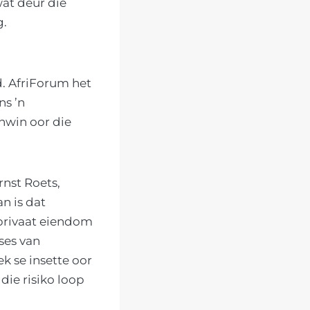
at deur die
g.
. AfriForum het
ns ’n
nwin oor die
rnst Roets,
n is dat
privaat eiendom
oses van
 se insette oor
die risiko loop