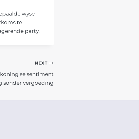
bepaalde wyse
tkoms te
egerende party.
NEXT
-koning se sentiment
g sonder vergoeding