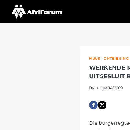
Skip
to
content
NUUS
|
ONTEIENING
WERKENDE M
UITGESLUIT
By
04/04/2019
Die burgerregte-