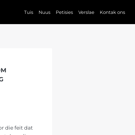
Tuis
Nuus
Petisies
Verslae
Kontak ons
OM
G
 die feit dat