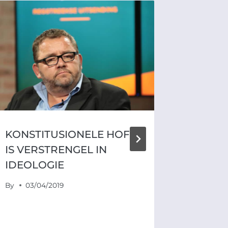
AFRIF
VERW
KONST
SE UI
ZUMA 
OPGET
MEE T
OPSKO
KONSTITUSIONELE HOF
TRIBU
IS VERSTRENGEL IN
IDEOLOGIE
By
16/1
By
03/04/2019